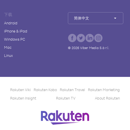
下载
简体中文
Android
iPhone & iPad
Windows PC
Mac
©
2026
Viber Media S.à r.l.
Linux
Rakuten Viki
Rakuten Kobo
Rakuten Travel
Rakuten Marketing
Rakuten Insight
Rakuten TV
About Rakuten