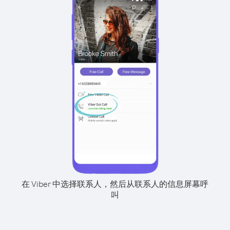
在 Viber 中选择联系人，然后从联系人的信息屏幕呼
叫