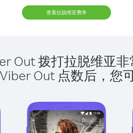
查看拉脱维亚费率
ber Out 拨打拉脱维
Viber Out 点数后，