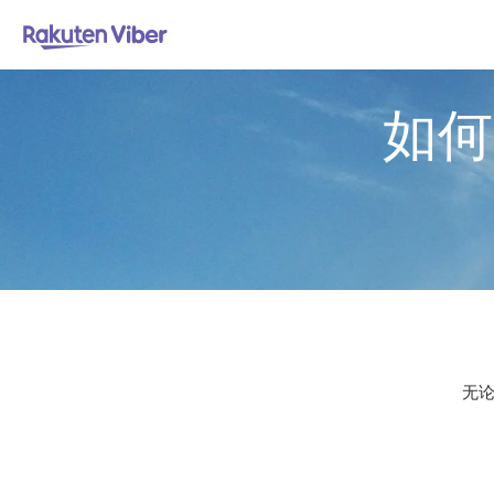
如何
无论