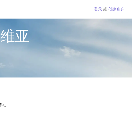
登录
或
创建账户
脱维亚
分钟。