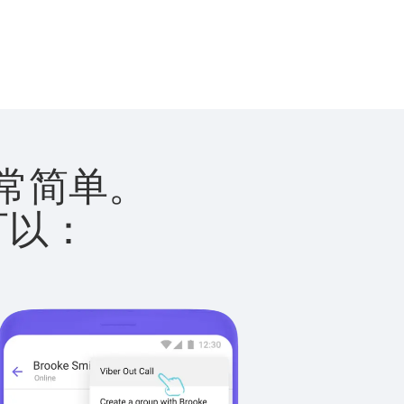
亚非常简单。
您可以：