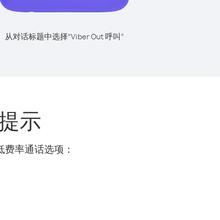
从对话标题中选择“Viber Out 呼叫”
提示
的低费率通话选项：