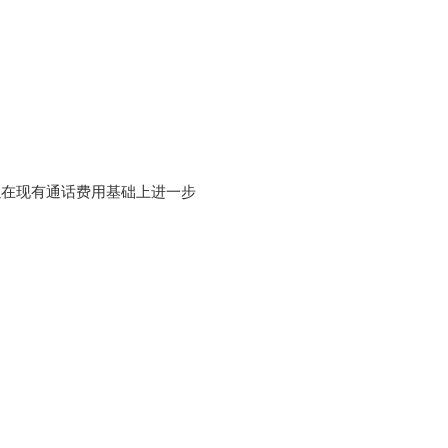
以在现有通话费用基础上进一步