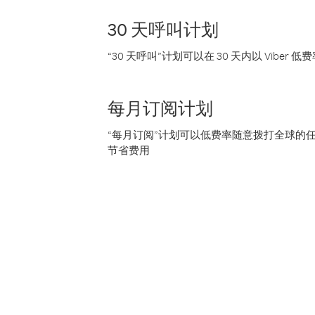
30 天呼叫计划
“30 天呼叫”计划可以在 30 天内以 Vibe
每月订阅计划
“每月订阅”计划可以低费率随意拨打全球的
节省费用