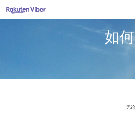
如何
无论