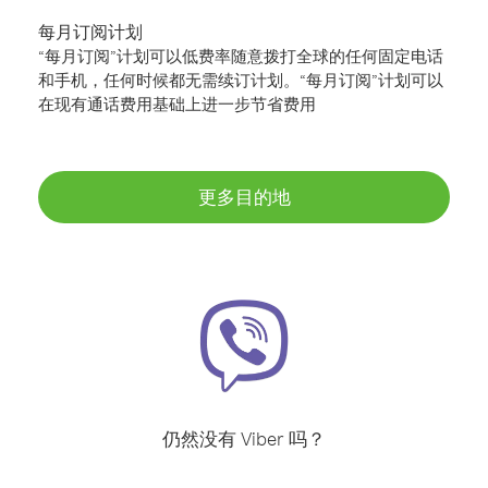
每月订阅计划
“每月订阅”计划可以低费率随意拨打全球的任何固定电话
和手机，任何时候都无需续订计划。“每月订阅”计划可以
在现有通话费用基础上进一步节省费用
更多目的地
仍然没有 Viber 吗？