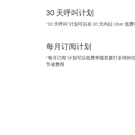
30 天呼叫计划
“30 天呼叫”计划可以在 30 天内以 Vibe
每月订阅计划
“每月订阅”计划可以低费率随意拨打全球的
节省费用