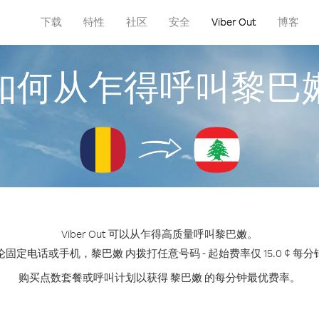
下载
特性
社区
安全
Viber Out
博客
如何从乍得呼叫黎巴
Viber Out 可以从乍得高质量呼叫黎巴嫩。
论固定电话或手机，黎巴嫩 内拨打任意号码 - 起始费率仅 15.0 ¢ 每分
购买点数套餐或呼叫计划以获得 黎巴嫩 的每分钟最优费率。