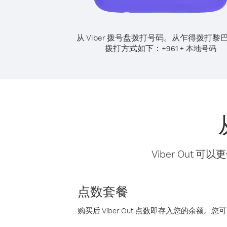
从 Viber 拨号盘拨打号码。
从乍得拨打黎
拨打方式如下：
+
+
961
本地号码
Viber Ou
点数套餐
购买后 Viber Out 点数即存入您的余额。