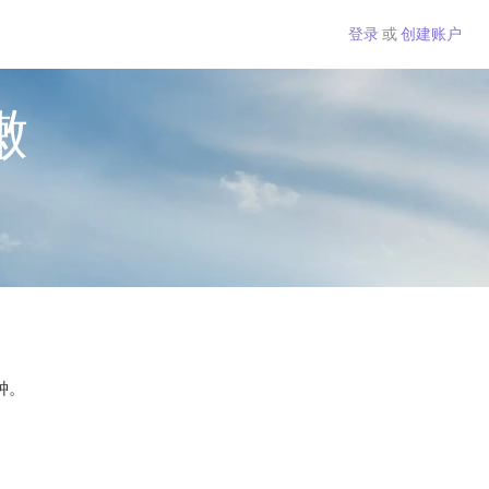
登录
或
创建账户
嫩
钟。