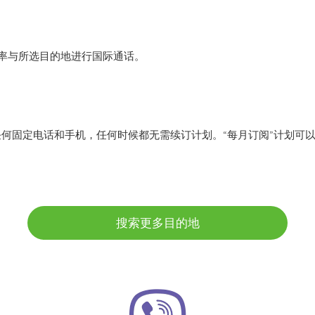
r 低费率与所选目的地进行国际通话。
任何固定电话和手机，任何时候都无需续订计划。“每月订阅”计划可
搜索更多目的地