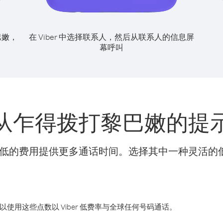
巴嫩，
在 Viber 中选择联系人，然后从联系人的信息屏
幕呼叫
从乍得拨打黎巴嫩的提
t 可以更低的费用提供更多通话时间。选择其中一种灵活
您可以使用这些点数以 Viber 低费率与全球任何号码通话。