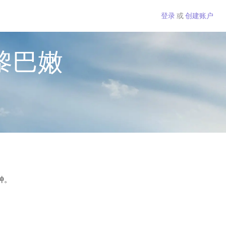
登录
或
创建账户
叫黎巴嫩
钟。