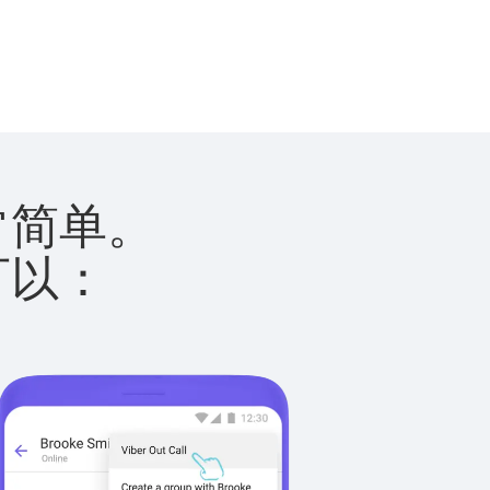
非常简单。
您可以：