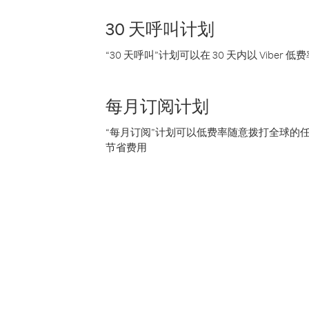
30 天呼叫计划
“30 天呼叫”计划可以在 30 天内以 Vibe
每月订阅计划
“每月订阅”计划可以低费率随意拨打全球的
节省费用