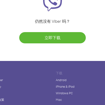
仍然没有 Viber 吗？
立即下载
下载
er
Android
心
iPhone & iPad
Windows PC
政策
Mac