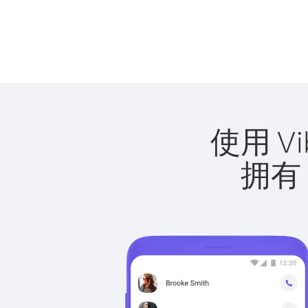
使用 V
拥有 