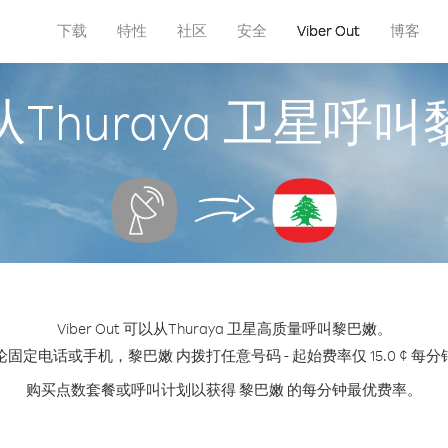
下载
特性
社区
安全
Viber Out
博客
Thuraya 卫星呼
Viber Out 可以从Thuraya 卫星高质量呼叫黎巴嫩。
论固定电话或手机，黎巴嫩 内拨打任意号码 - 起始费率仅 15.0 ¢ 每分
购买点数套餐或呼叫计划以获得 黎巴嫩 的每分钟最优费率。