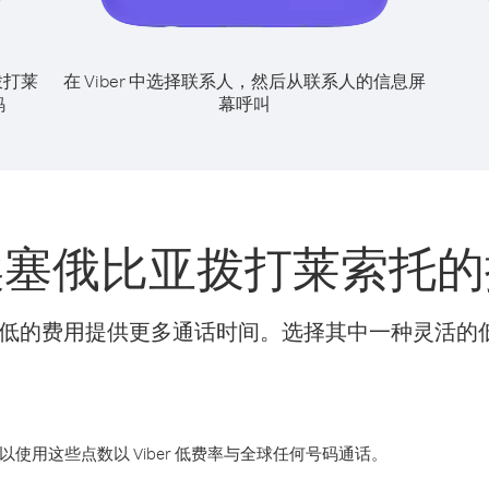
拨打莱
在 Viber 中选择联系人，然后从联系人的信息屏
幕呼叫
码
埃塞俄比亚拨打莱索托的
t 可以更低的费用提供更多通话时间。选择其中一种灵活
您可以使用这些点数以 Viber 低费率与全球任何号码通话。