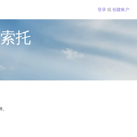
登录
或
创建账户
莱索托
钟。