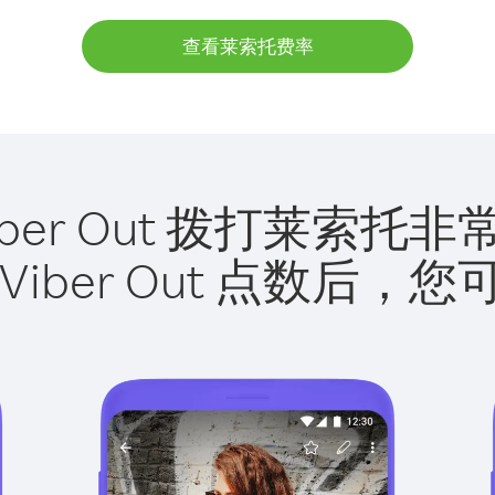
查看莱索托费率
iber Out 拨打莱索托
Viber Out 点数后，