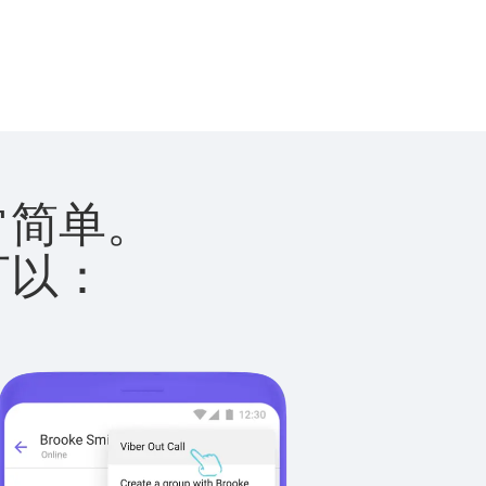
非常简单。
您可以：