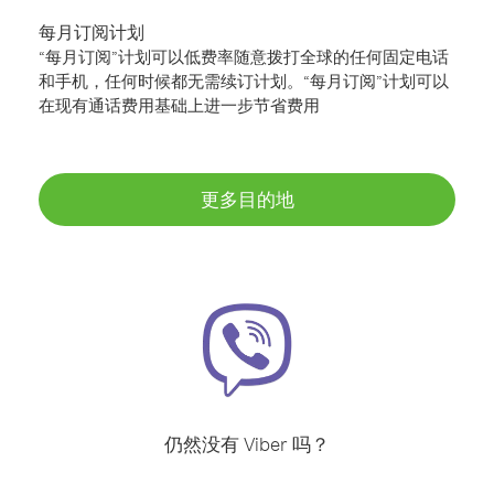
每月订阅计划
“每月订阅”计划可以低费率随意拨打全球的任何固定电话
和手机，任何时候都无需续订计划。“每月订阅”计划可以
在现有通话费用基础上进一步节省费用
更多目的地
仍然没有 Viber 吗？