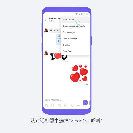
从对话标题中选择“Viber Out 呼叫”