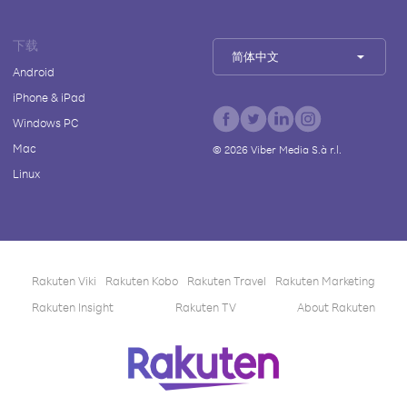
下载
简体中文
Android
iPhone & iPad
Windows PC
Mac
©
2026
Viber Media S.à r.l.
Linux
Rakuten Viki
Rakuten Kobo
Rakuten Travel
Rakuten Marketing
Rakuten Insight
Rakuten TV
About Rakuten