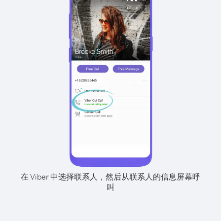
在 Viber 中选择联系人，然后从联系人的信息屏幕呼
叫