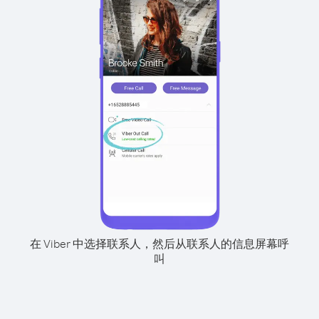
在 Viber 中选择联系人，然后从联系人的信息屏幕呼
叫