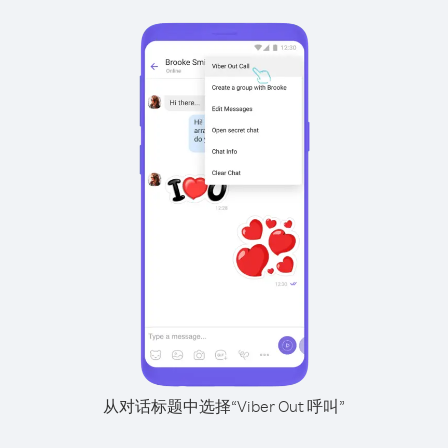
从对话标题中选择“Viber Out 呼叫”