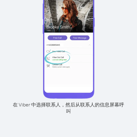
在 Viber 中选择联系人，然后从联系人的信息屏幕呼
叫