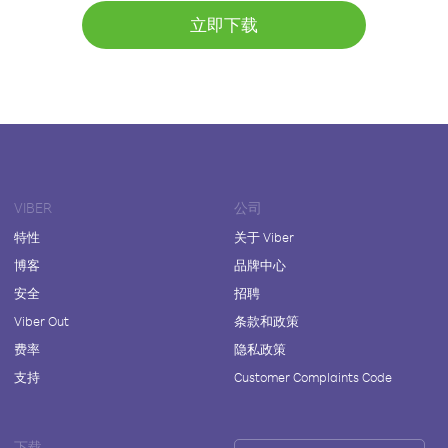
立即下载
VIBER
公司
特性
关于 Viber
博客
品牌中心
安全
招聘
Viber Out
条款和政策
费率
隐私政策
支持
Customer Complaints Code
下载