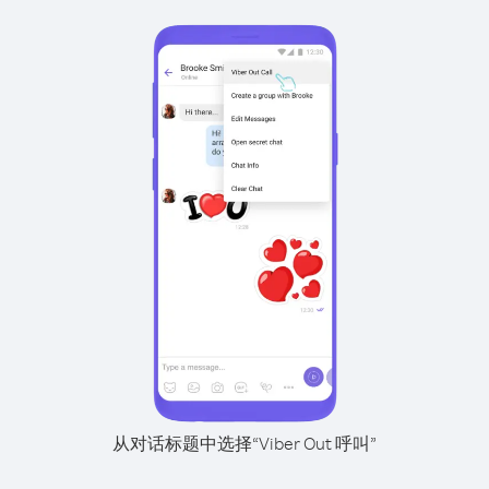
从对话标题中选择“Viber Out 呼叫”