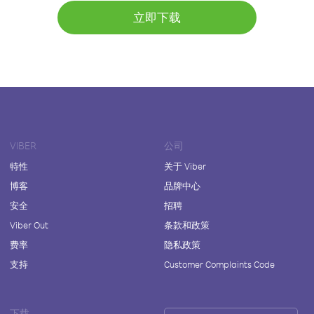
立即下载
VIBER
公司
特性
关于 Viber
博客
品牌中心
安全
招聘
Viber Out
条款和政策
费率
隐私政策
支持
Customer Complaints Code
下载