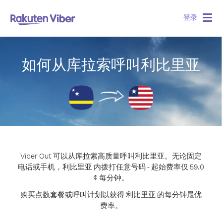
登录
Togg
navig
如何从库拉索呼叫利比里亚
Viber Out 可以从库拉索高质量呼叫利比里亚。
无论固定
电话或手机，利比里亚 内拨打任意号码 - 起始费率仅 59.0
¢ 每分钟。
购买点数套餐或呼叫计划以获得 利比里亚 的每分钟最优
费率。