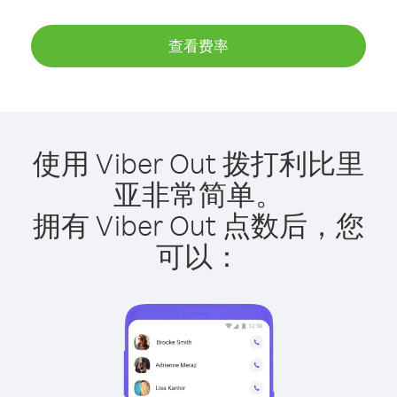
查看费率
使用 Viber Out 拨打利比里
亚非常简单。
拥有 Viber Out 点数后，您
可以：