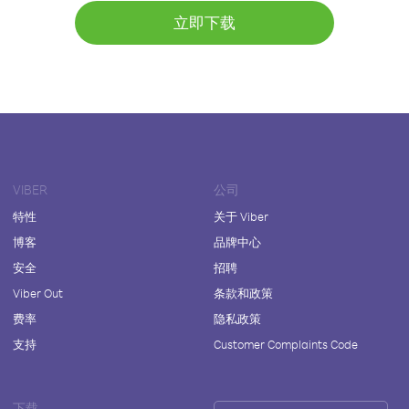
立即下载
VIBER
公司
特性
关于 Viber
博客
品牌中心
安全
招聘
Viber Out
条款和政策
费率
隐私政策
支持
Customer Complaints Code
下载