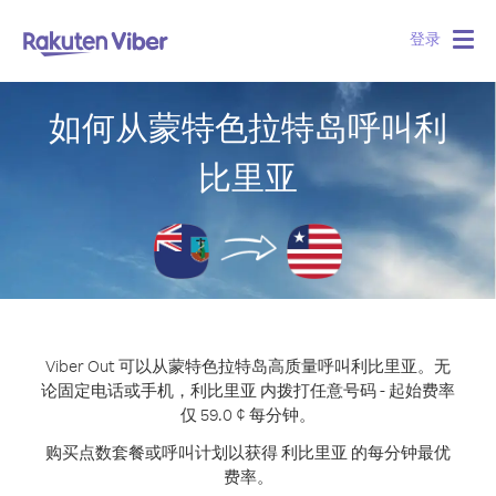
登录
Togg
navig
如何从蒙特色拉特岛呼叫利
比里亚
Viber Out 可以从蒙特色拉特岛高质量呼叫利比里亚。
无
论固定电话或手机，利比里亚 内拨打任意号码 - 起始费率
仅 59.0 ¢ 每分钟。
购买点数套餐或呼叫计划以获得 利比里亚 的每分钟最优
费率。