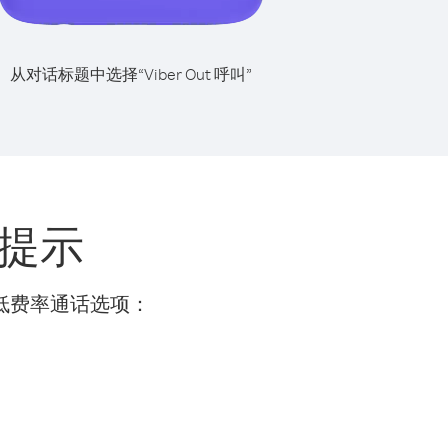
从对话标题中选择“Viber Out 呼叫”
提示
的低费率通话选项：