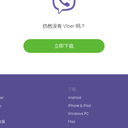
仍然没有 Viber 吗？
立即下载
下载
er
Android
心
iPhone & iPad
Windows PC
政策
Mac