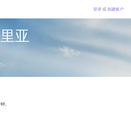
登录
或
创建账户
比里亚
分钟。