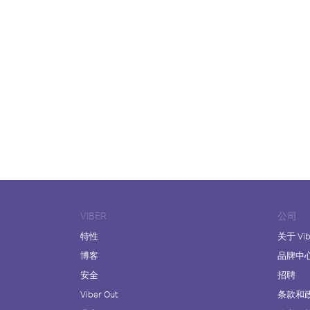
VIBER
公司
特性
关于 Vib
博客
品牌中
安全
招聘
Viber Out
条款和