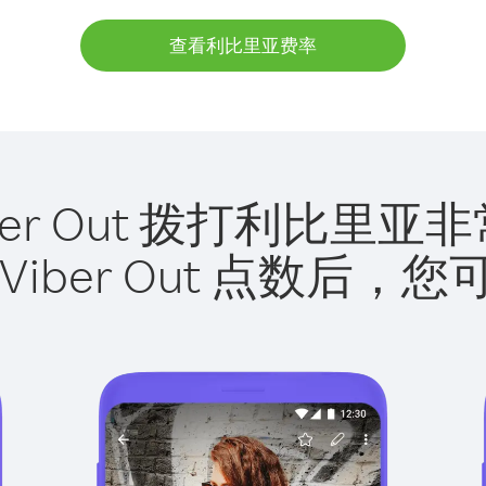
查看利比里亚费率
ber Out 拨打利比里
Viber Out 点数后，