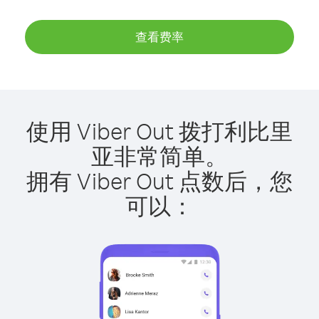
查看费率
使用 Viber Out 拨打利比里
亚非常简单。
拥有 Viber Out 点数后，您
可以：