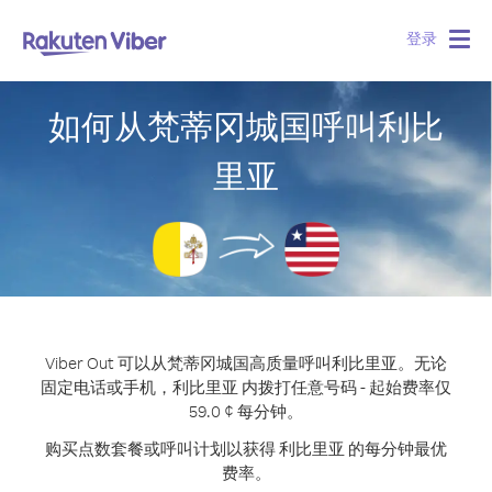
登录
Togg
navig
如何从梵蒂冈城国呼叫利比
里亚
Viber Out 可以从梵蒂冈城国高质量呼叫利比里亚。
无论
固定电话或手机，利比里亚 内拨打任意号码 - 起始费率仅
59.0 ¢ 每分钟。
购买点数套餐或呼叫计划以获得 利比里亚 的每分钟最优
费率。