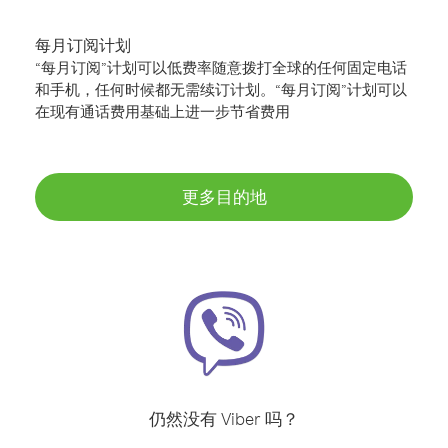
每月订阅计划
“每月订阅”计划可以低费率随意拨打全球的任何固定电话
和手机，任何时候都无需续订计划。“每月订阅”计划可以
在现有通话费用基础上进一步节省费用
更多目的地
仍然没有 Viber 吗？