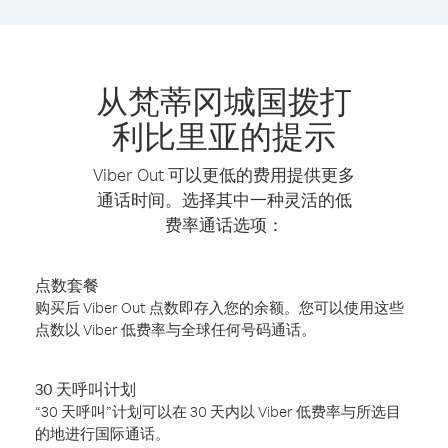
从梵蒂冈城国拨打
利比里亚的提示
Viber Out 可以更低的费用提供更多
通话时间。选择其中一种灵活的低
费率通话选项：
点数套餐
购买后 Viber Out 点数即存入您的余额。您可以使用这些
点数以 Viber 低费率与全球任何号码通话。
30 天呼叫计划
“30 天呼叫”计划可以在 30 天内以 Viber 低费率与所选目
的地进行国际通话。