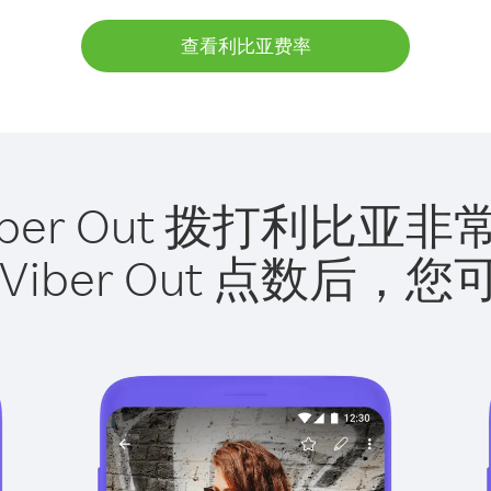
查看利比亚费率
iber Out 拨打利比亚
Viber Out 点数后，