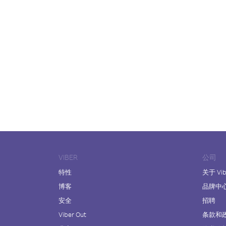
VIBER
公司
特性
关于 Vib
博客
品牌中
安全
招聘
Viber Out
条款和