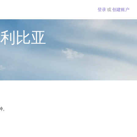
登录
或
创建账户
叫利比亚
钟。