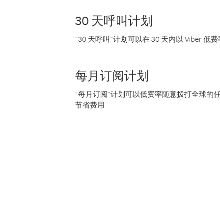
30 天呼叫计划
“30 天呼叫”计划可以在 30 天内以 Vibe
每月订阅计划
“每月订阅”计划可以低费率随意拨打全球的
节省费用