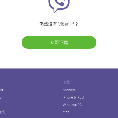
仍然没有 Viber 吗？
立即下载
下载
er
Android
心
iPhone & iPad
Windows PC
政策
Mac