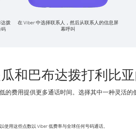
布达拨
在 Viber 中选择联系人，然后从联系人的信息屏
幕呼叫
号码
提瓜和巴布达拨打利比亚
t 可以更低的费用提供更多通话时间。选择其中一种灵活
您可以使用这些点数以 Viber 低费率与全球任何号码通话。