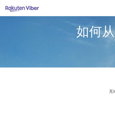
如何从
无