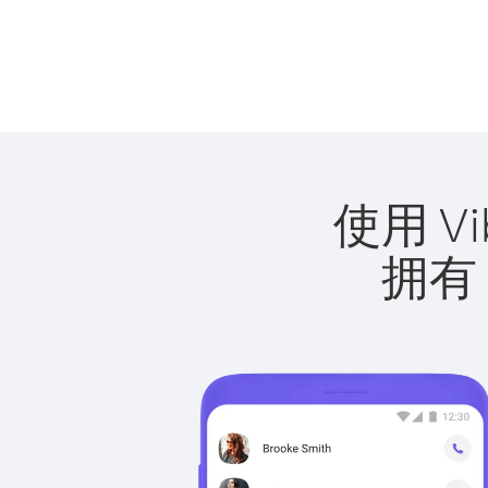
使用 V
拥有 