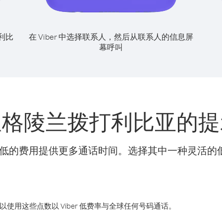
利比
在 Viber 中选择联系人，然后从联系人的信息屏
幕呼叫
从格陵兰拨打利比亚的提
t 可以更低的费用提供更多通话时间。选择其中一种灵活
您可以使用这些点数以 Viber 低费率与全球任何号码通话。