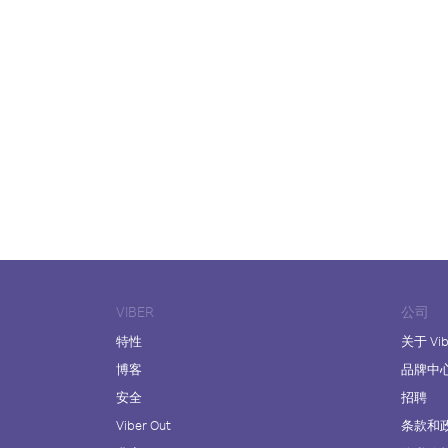
VIBER
公司
特性
关于 Vib
博客
品牌中
安全
招聘
Viber Out
条款和