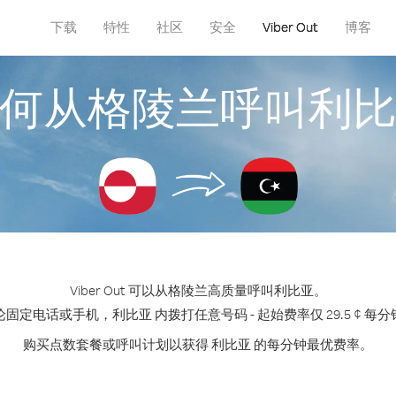
下载
特性
社区
安全
Viber Out
博客
何从格陵兰呼叫利
Viber Out 可以从格陵兰高质量呼叫利比亚。
论固定电话或手机，利比亚 内拨打任意号码 - 起始费率仅 29.5 ¢ 每分
购买点数套餐或呼叫计划以获得 利比亚 的每分钟最优费率。