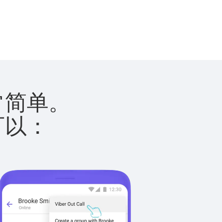
非常简单。
您可以：