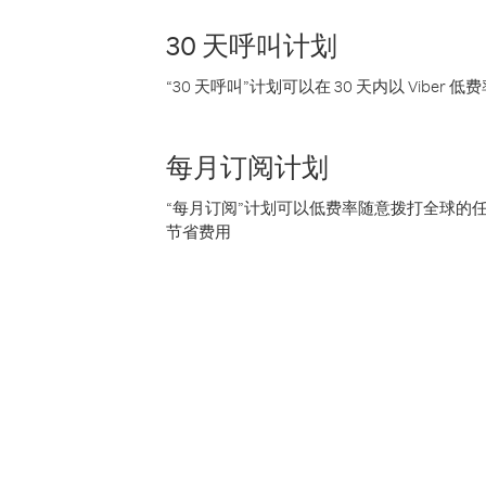
30 天呼叫计划
“30 天呼叫”计划可以在 30 天内以 Vibe
每月订阅计划
“每月订阅”计划可以低费率随意拨打全球的
节省费用