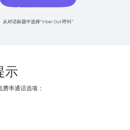
从对话标题中选择“Viber Out 呼叫”
提示
的低费率通话选项：