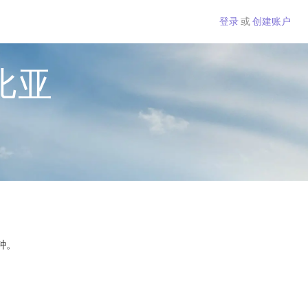
登录
或
创建账户
比亚
钟。