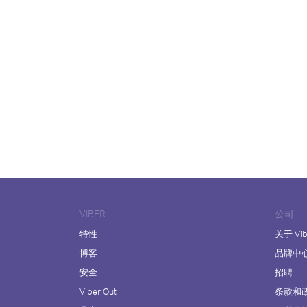
VIBER
公司
特性
关于 Vib
博客
品牌中
安全
招聘
Viber Out
条款和