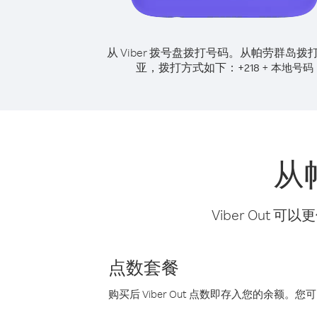
从 Viber 拨号盘拨打号码。
从帕劳群岛拨
亚，拨打方式如下：
+
+
218
本地号码
从
Viber Ou
点数套餐
购买后 Viber Out 点数即存入您的余额。