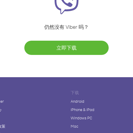
仍然没有 Viber 吗？
立即下载
下载
er
Android
心
iPhone & iPad
Windows PC
政策
Mac