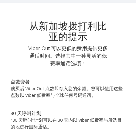
从新加坡拨打利比
亚的提示
Viber Out 可以更低的费用提供更多
通话时间。选择其中一种灵活的低
费率通话选项：
点数套餐
购买后 Viber Out 点数即存入您的余额。您可以使用这些
点数以 Viber 低费率与全球任何号码通话。
30 天呼叫计划
“30 天呼叫”计划可以在 30 天内以 Viber 低费率与所选目
的地进行国际通话。