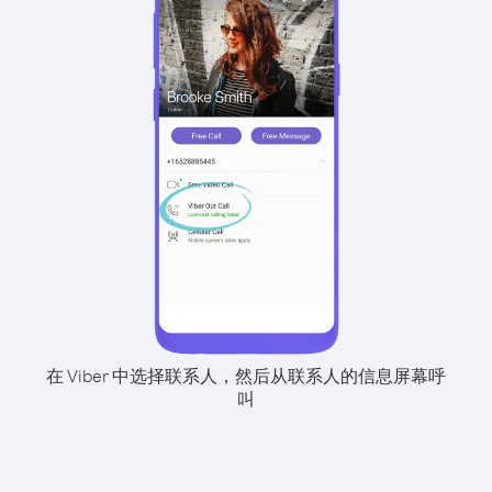
在 Viber 中选择联系人，然后从联系人的信息屏幕呼
叫