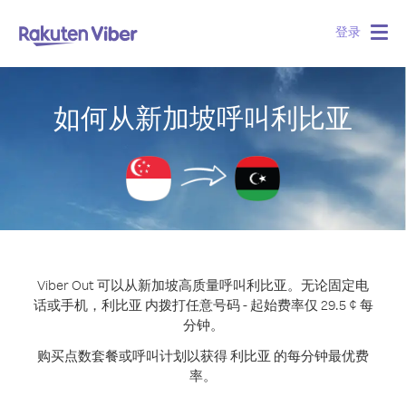
登录
Togg
navig
如何从新加坡呼叫利比亚
Viber Out 可以从新加坡高质量呼叫利比亚。
无论固定电
话或手机，利比亚 内拨打任意号码 - 起始费率仅 29.5 ¢ 每
分钟。
购买点数套餐或呼叫计划以获得 利比亚 的每分钟最优费
率。