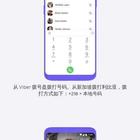
从 Viber 拨号盘拨打号码。
从新加坡拨打利比亚，拨
打方式如下：
+
+
218
本地号码