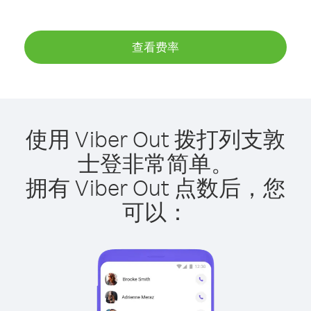
查看费率
使用 Viber Out 拨打列支敦
士登非常简单。
拥有 Viber Out 点数后，您
可以：