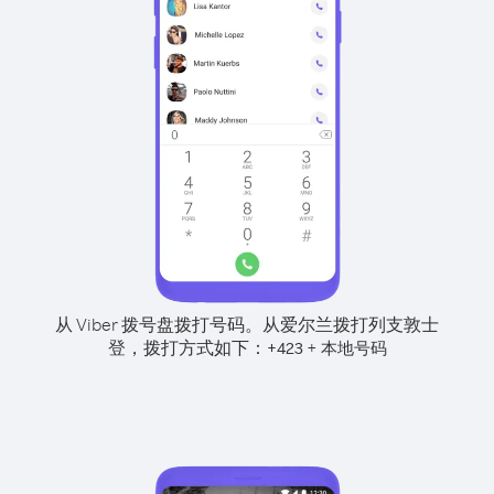
从 Viber 拨号盘拨打号码。
从爱尔兰拨打列支敦士
登，拨打方式如下：
+
+
423
本地号码