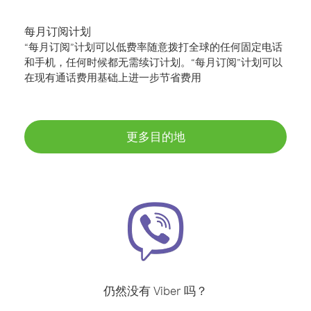
每月订阅计划
“每月订阅”计划可以低费率随意拨打全球的任何固定电话
和手机，任何时候都无需续订计划。“每月订阅”计划可以
在现有通话费用基础上进一步节省费用
更多目的地
仍然没有 Viber 吗？