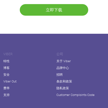
立即下载
VIBER
公司
特性
关于 Viber
博客
品牌中心
安全
招聘
Viber Out
条款和政策
费率
隐私政策
支持
Customer Complaints Code