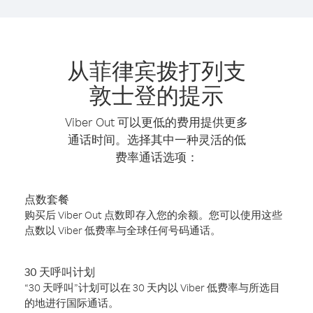
从菲律宾拨打列支
敦士登的提示
Viber Out 可以更低的费用提供更多
通话时间。选择其中一种灵活的低
费率通话选项：
点数套餐
购买后 Viber Out 点数即存入您的余额。您可以使用这些
点数以 Viber 低费率与全球任何号码通话。
30 天呼叫计划
“30 天呼叫”计划可以在 30 天内以 Viber 低费率与所选目
的地进行国际通话。