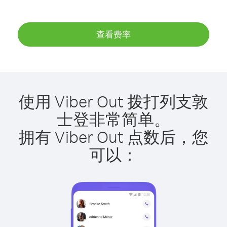
查看费率
使用 Viber Out 拨打列支敦
士登非常简单。
拥有 Viber Out 点数后，您
可以：