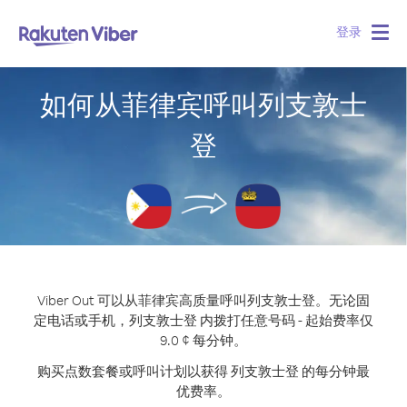
登录
Togg
navig
如何从菲律宾呼叫列支敦士
登
Viber Out 可以从菲律宾高质量呼叫列支敦士登。
无论固
定电话或手机，列支敦士登 内拨打任意号码 - 起始费率仅
9.0 ¢ 每分钟。
购买点数套餐或呼叫计划以获得 列支敦士登 的每分钟最
优费率。