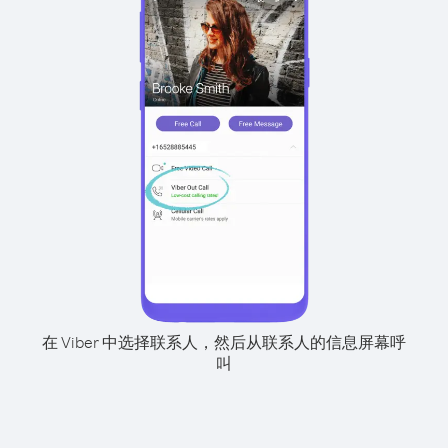
在 Viber 中选择联系人，然后从联系人的信息屏幕呼
叫