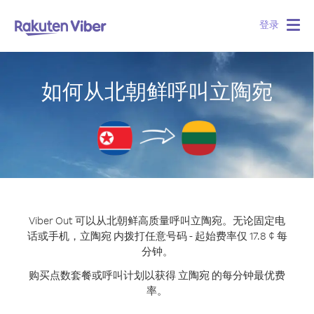
登录
Togg
navig
如何从北朝鲜呼叫立陶宛
Viber Out 可以从北朝鲜高质量呼叫立陶宛。
无论固定电
话或手机，立陶宛 内拨打任意号码 - 起始费率仅 17.8 ¢ 每
分钟。
购买点数套餐或呼叫计划以获得 立陶宛 的每分钟最优费
率。