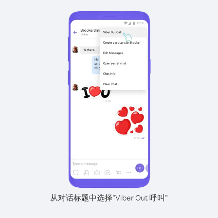
从对话标题中选择“Viber Out 呼叫”