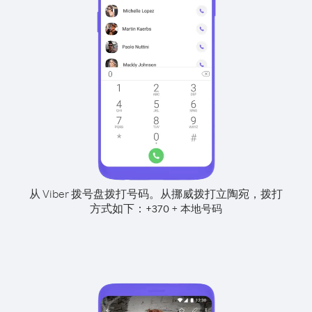
从 Viber 拨号盘拨打号码。
从挪威拨打立陶宛，拨打
方式如下：
+
+
370
本地号码