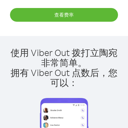
查看费率
使用 Viber Out 拨打立陶宛
非常简单。
拥有 Viber Out 点数后，您
可以：