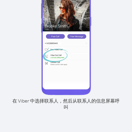
在 Viber 中选择联系人，然后从联系人的信息屏幕呼
叫