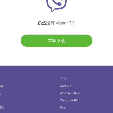
仍然没有 Viber 吗？
立即下载
下载
er
Android
心
iPhone & iPad
Windows PC
政策
Mac