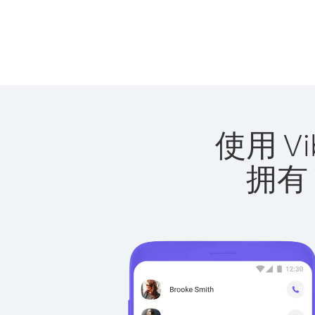
使用 V
拥有 