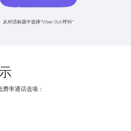
从对话标题中选择“Viber Out 呼叫”
示
的低费率通话选项：