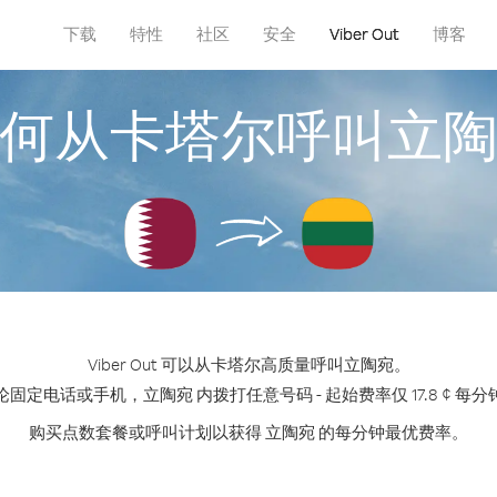
下载
特性
社区
安全
Viber Out
博客
何从卡塔尔呼叫立
Viber Out 可以从卡塔尔高质量呼叫立陶宛。
论固定电话或手机，立陶宛 内拨打任意号码 - 起始费率仅 17.8 ¢ 每分
购买点数套餐或呼叫计划以获得 立陶宛 的每分钟最优费率。