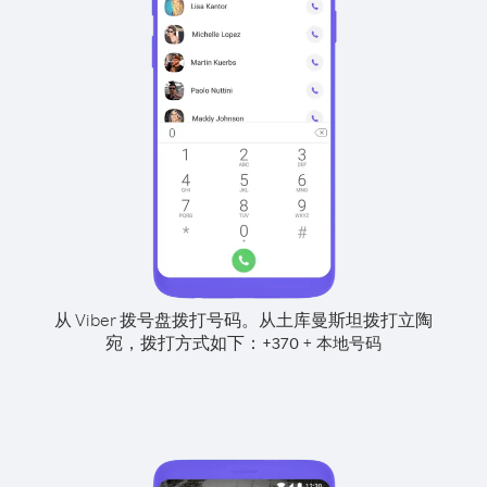
从 Viber 拨号盘拨打号码。
从土库曼斯坦拨打立陶
宛，拨打方式如下：
+
+
370
本地号码