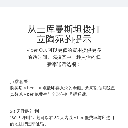
从土库曼斯坦拨打
立陶宛的提示
Viber Out 可以更低的费用提供更多
通话时间。选择其中一种灵活的低
费率通话选项：
点数套餐
购买后 Viber Out 点数即存入您的余额。您可以使用这些
点数以 Viber 低费率与全球任何号码通话。
30 天呼叫计划
“30 天呼叫”计划可以在 30 天内以 Viber 低费率与所选目
的地进行国际通话。