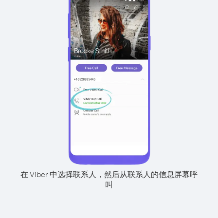
在 Viber 中选择联系人，然后从联系人的信息屏幕呼
叫