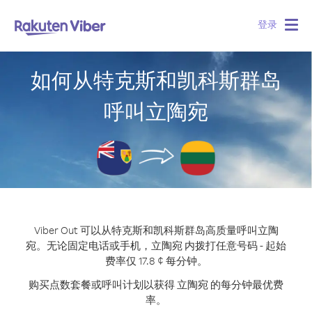
登录
Togg
navig
如何从特克斯和凯科斯群岛
呼叫立陶宛
Viber Out 可以从特克斯和凯科斯群岛高质量呼叫立陶
宛。
无论固定电话或手机，立陶宛 内拨打任意号码 - 起始
费率仅 17.8 ¢ 每分钟。
购买点数套餐或呼叫计划以获得 立陶宛 的每分钟最优费
率。