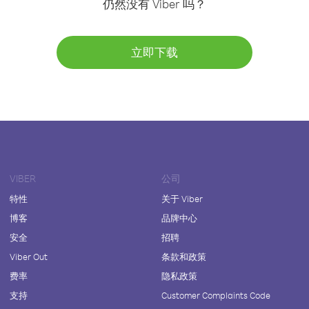
仍然没有 Viber 吗？
立即下载
VIBER
公司
特性
关于 Viber
博客
品牌中心
安全
招聘
Viber Out
条款和政策
费率
隐私政策
支持
Customer Complaints Code