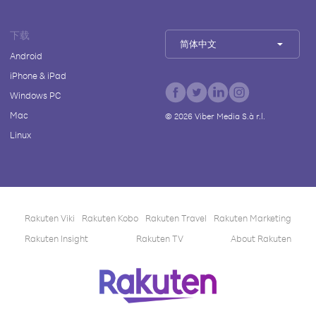
下载
简体中文
Android
iPhone & iPad
Windows PC
Mac
©
2026
Viber Media S.à r.l.
Linux
Rakuten Viki
Rakuten Kobo
Rakuten Travel
Rakuten Marketing
Rakuten Insight
Rakuten TV
About Rakuten