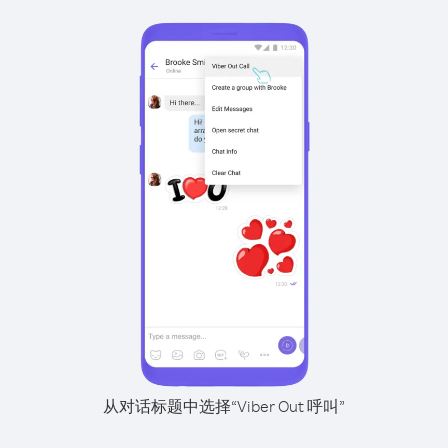
从对话标题中选择“Viber Out 呼叫”