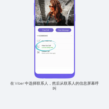
在 Viber 中选择联系人，然后从联系人的信息屏幕呼
叫