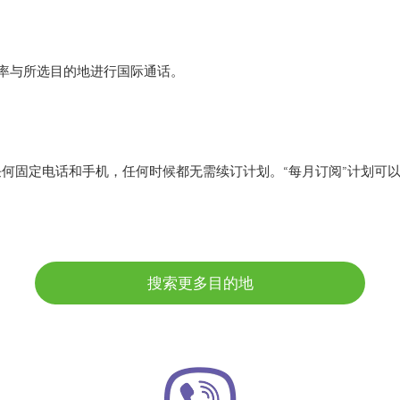
r 低费率与所选目的地进行国际通话。
任何固定电话和手机，任何时候都无需续订计划。“每月订阅”计划可
搜索更多目的地