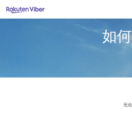
如何
无论