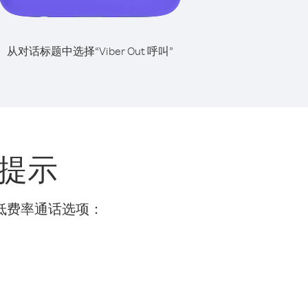
从对话标题中选择“Viber Out 呼叫”
提示
的低费率通话选项：