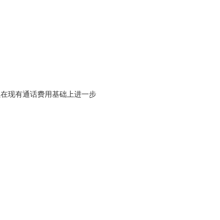
以在现有通话费用基础上进一步