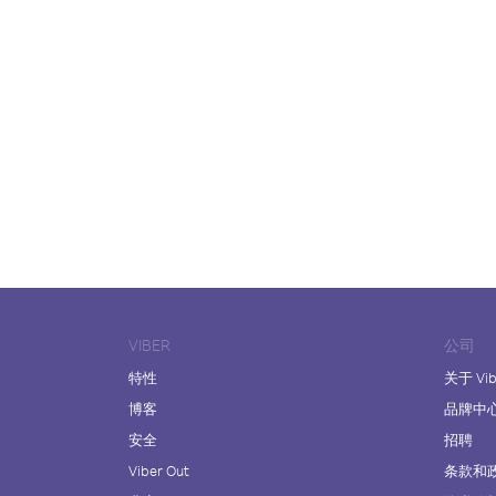
VIBER
公司
特性
关于 Vib
博客
品牌中
安全
招聘
Viber Out
条款和