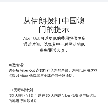
从伊朗拨打中国澳
门的提示
Viber Out 可以更低的费用提供更多
通话时间。选择其中一种灵活的低
费率通话选项：
点数套餐
购买后 Viber Out 点数即存入您的余额。您可以使用这些
点数以 Viber 低费率与全球任何号码通话。
30 天呼叫计划
“30 天呼叫”计划可以在 30 天内以 Viber 低费率与所选目
的地进行国际通话。