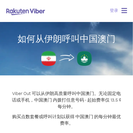
登录
Togg
navig
如何从伊朗呼叫中国澳门
Viber Out 可以从伊朗高质量呼叫中国澳门。
无论固定电
话或手机，中国澳门 内拨打任意号码 - 起始费率仅 13.5 ¢
每分钟。
购买点数套餐或呼叫计划以获得 中国澳门 的每分钟最优
费率。