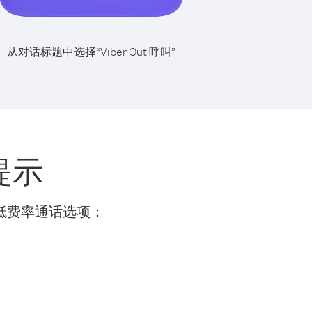
从对话标题中选择“Viber Out 呼叫”
提示
的低费率通话选项：