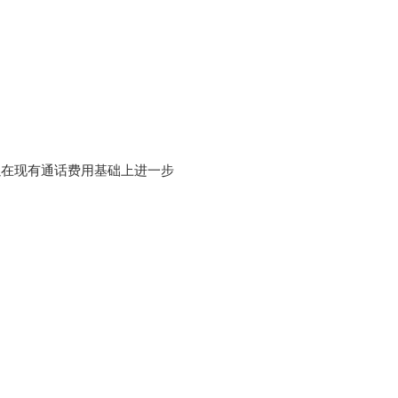
以在现有通话费用基础上进一步