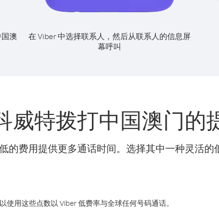
中国澳
在 Viber 中选择联系人，然后从联系人的信息屏
幕呼叫
科威特拨打中国澳门的
t 可以更低的费用提供更多通话时间。选择其中一种灵活
您可以使用这些点数以 Viber 低费率与全球任何号码通话。