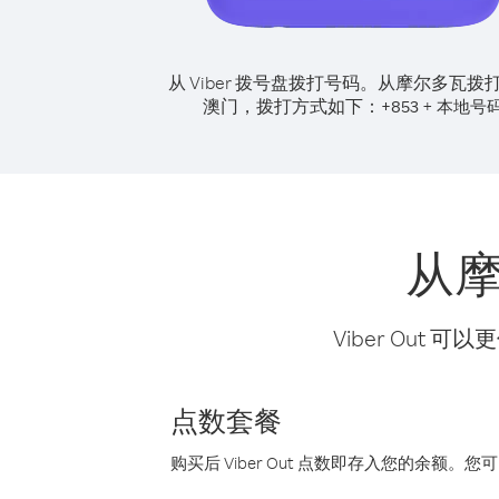
从 Viber 拨号盘拨打号码。
从摩尔多瓦拨
澳门，拨打方式如下：
+
+
853
本地号
从
Viber Ou
点数套餐
购买后 Viber Out 点数即存入您的余额。