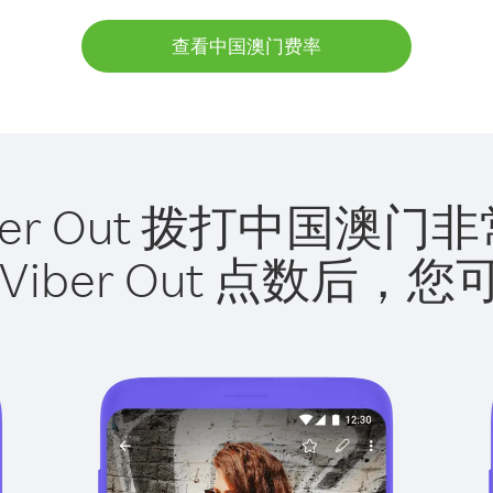
查看中国澳门费率
ber Out 拨打中国澳
Viber Out 点数后，