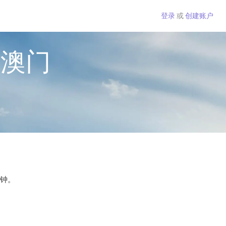
登录
或
创建账户
国澳门
分钟。