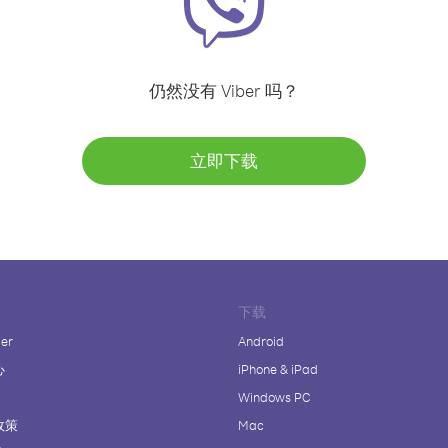
仍然没有 Viber 吗？
立即下载
下载
er
Android
心
iPhone & iPad
Windows PC
政策
Mac