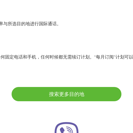
r 低费率与所选目的地进行国际通话。
任何固定电话和手机，任何时候都无需续订计划。“每月订阅”计划可
搜索更多目的地