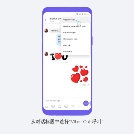
从对话标题中选择“Viber Out 呼叫”