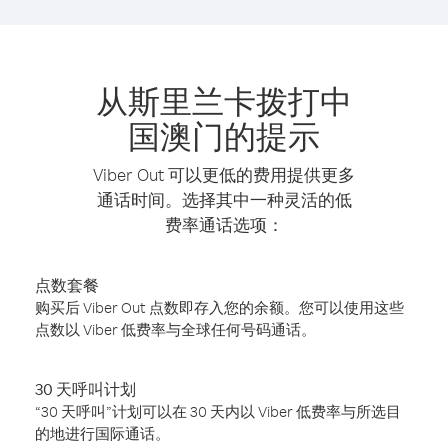
从斯里兰卡拨打中
国澳门的提示
Viber Out 可以更低的费用提供更多
通话时间。选择其中一种灵活的低
费率通话选项：
点数套餐
购买后 Viber Out 点数即存入您的余额。您可以使用这些
点数以 Viber 低费率与全球任何号码通话。
30 天呼叫计划
“30 天呼叫”计划可以在 30 天内以 Viber 低费率与所选目
的地进行国际通话。