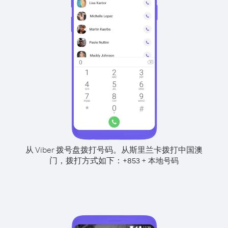
从 Viber 拨号盘拨打号码。
从斯里兰卡拨打中国澳
门，拨打方式如下：
+
+
853
本地号码