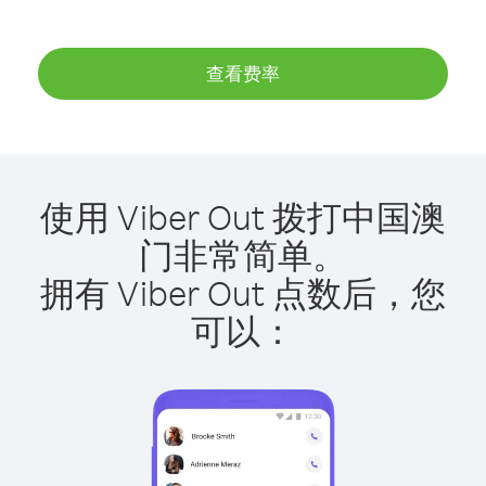
查看费率
使用 Viber Out 拨打中国澳
门非常简单。
拥有 Viber Out 点数后，您
可以：