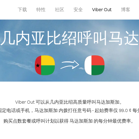
下载
特性
社区
安全
Viber Out
博客
几内亚比绍呼叫马
Viber Out 可以从几内亚比绍高质量呼叫马达加斯加。
定电话或手机，马达加斯加 内拨打任意号码 - 起始费率仅 99.0 ¢ 
购买点数套餐或呼叫计划以获得 马达加斯加 的每分钟最优费率。