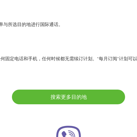
r 低费率与所选目的地进行国际通话。
任何固定电话和手机，任何时候都无需续订计划。“每月订阅”计划可
搜索更多目的地