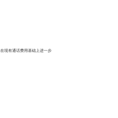
以在现有通话费用基础上进一步