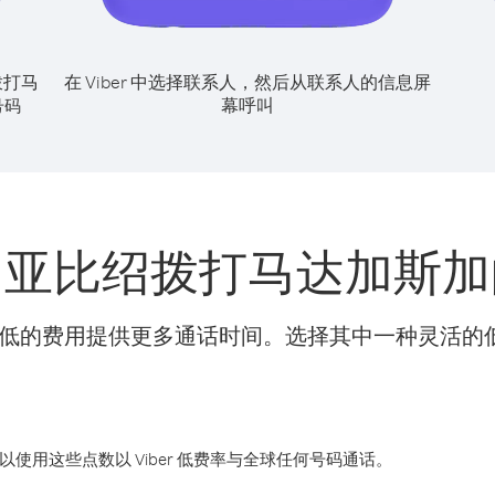
拨打马
在 Viber 中选择联系人，然后从联系人的信息屏
幕呼叫
号码
内亚比绍拨打马达加斯加
t 可以更低的费用提供更多通话时间。选择其中一种灵活
您可以使用这些点数以 Viber 低费率与全球任何号码通话。