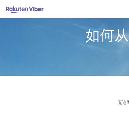
如何从
无论固