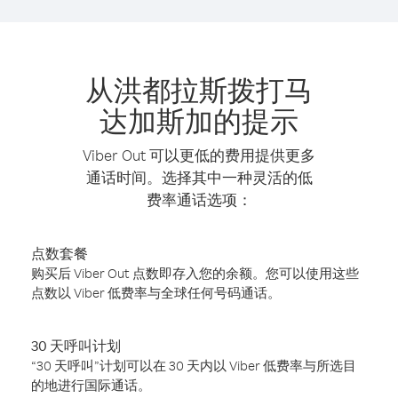
从洪都拉斯拨打马
达加斯加的提示
Viber Out 可以更低的费用提供更多
通话时间。选择其中一种灵活的低
费率通话选项：
点数套餐
购买后 Viber Out 点数即存入您的余额。您可以使用这些
点数以 Viber 低费率与全球任何号码通话。
30 天呼叫计划
“30 天呼叫”计划可以在 30 天内以 Viber 低费率与所选目
的地进行国际通话。