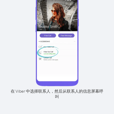
在 Viber 中选择联系人，然后从联系人的信息屏幕呼
叫