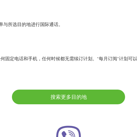
r 低费率与所选目的地进行国际通话。
任何固定电话和手机，任何时候都无需续订计划。“每月订阅”计划可
搜索更多目的地