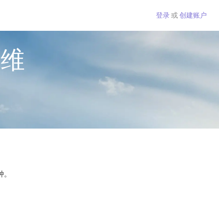
登录
或
创建账户
拉维
钟。