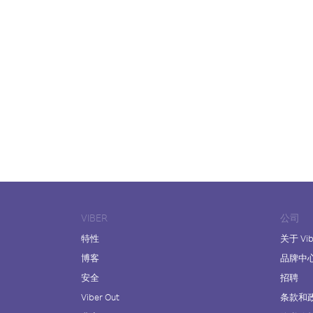
VIBER
公司
特性
关于 Vib
博客
品牌中
安全
招聘
Viber Out
条款和