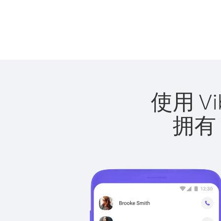
使用 V
拥有 