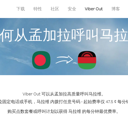
下载
特性
社区
安全
Viber Out
博客
何从孟加拉呼叫马
Viber Out 可以从孟加拉高质量呼叫马拉维。
论固定电话或手机，马拉维 内拨打任意号码 - 起始费率仅 47.5 ¢ 每分
购买点数套餐或呼叫计划以获得 马拉维 的每分钟最优费率。