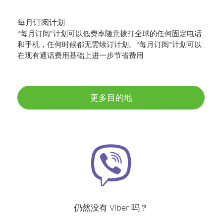
每月订阅计划
“每月订阅”计划可以低费率随意拨打全球的任何固定电话
和手机，任何时候都无需续订计划。“每月订阅”计划可以
在现有通话费用基础上进一步节省费用
更多目的地
仍然没有 Viber 吗？