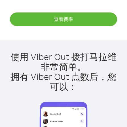
查看费率
使用 Viber Out 拨打马拉维
非常简单。
拥有 Viber Out 点数后，您
可以：