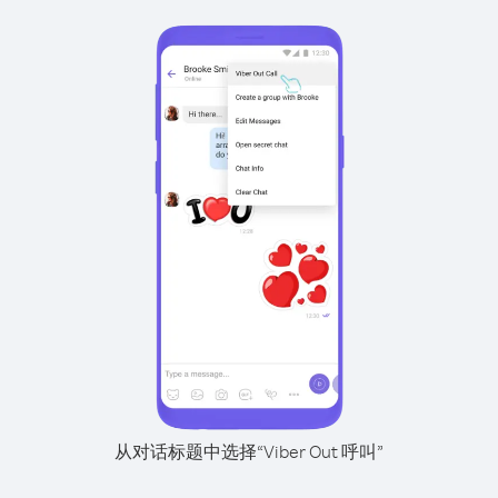
从对话标题中选择“Viber Out 呼叫”