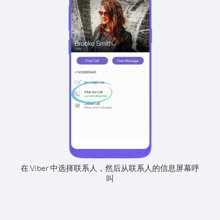
在 Viber 中选择联系人，然后从联系人的信息屏幕呼
叫