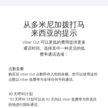
从多米尼加拨打马
来西亚的提示
Viber Out 可以更低的费用提供更多
通话时间。选择其中一种灵活的低
费率通话选项：
点数套餐
购买后 Viber Out 点数即存入您的余额。您可以使用这些
点数以 Viber 低费率与全球任何号码通话。
30 天呼叫计划
“30 天呼叫”计划可以在 30 天内以 Viber 低费率与所选目
的地进行国际通话。