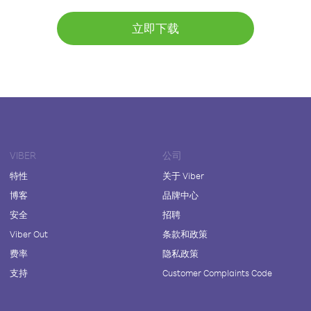
立即下载
VIBER
公司
特性
关于 Viber
博客
品牌中心
安全
招聘
Viber Out
条款和政策
费率
隐私政策
支持
Customer Complaints Code