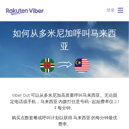
登录
Togg
navig
如何从多米尼加呼叫马来西
亚
Viber Out 可以从多米尼加高质量呼叫马来西亚。
无论固
定电话或手机，马来西亚 内拨打任意号码 - 起始费率仅 2.1
¢ 每分钟。
购买点数套餐或呼叫计划以获得 马来西亚 的每分钟最优
费率。