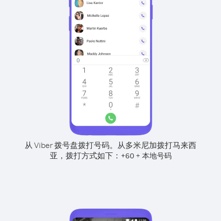
从 Viber 拨号盘拨打号码。
从多米尼加拨打马来西
亚，拨打方式如下：
+
+
60
本地号码