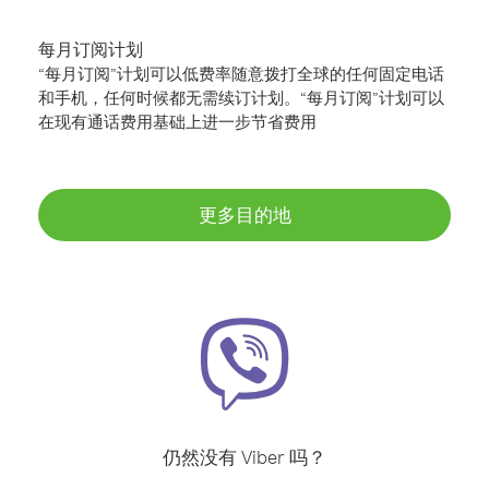
每月订阅计划
“每月订阅”计划可以低费率随意拨打全球的任何固定电话
和手机，任何时候都无需续订计划。“每月订阅”计划可以
在现有通话费用基础上进一步节省费用
更多目的地
仍然没有 Viber 吗？