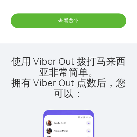
查看费率
使用 Viber Out 拨打马来西
亚非常简单。
拥有 Viber Out 点数后，您
可以：