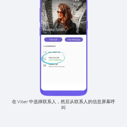
在 Viber 中选择联系人，然后从联系人的信息屏幕呼
叫