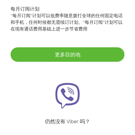
每月订阅计划
“每月订阅”计划可以低费率随意拨打全球的任何固定电话
和手机，任何时候都无需续订计划。“每月订阅”计划可以
在现有通话费用基础上进一步节省费用
更多目的地
仍然没有 Viber 吗？