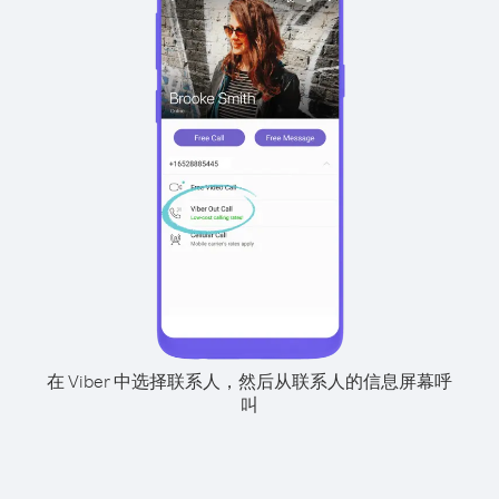
在 Viber 中选择联系人，然后从联系人的信息屏幕呼
叫