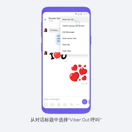
从对话标题中选择“Viber Out 呼叫”