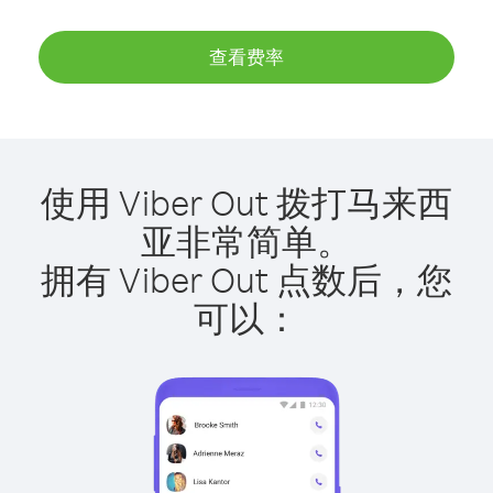
查看费率
使用 Viber Out 拨打马来西
亚非常简单。
拥有 Viber Out 点数后，您
可以：