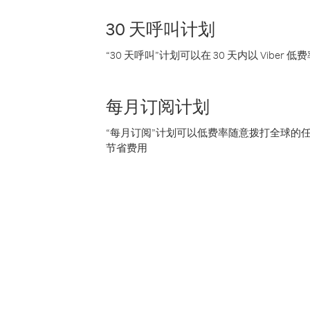
30 天呼叫计划
“30 天呼叫”计划可以在 30 天内以 Vibe
每月订阅计划
“每月订阅”计划可以低费率随意拨打全球的
节省费用