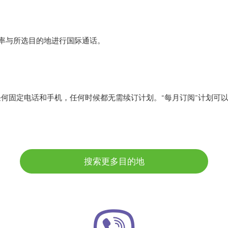
r 低费率与所选目的地进行国际通话。
任何固定电话和手机，任何时候都无需续订计划。“每月订阅”计划可
搜索更多目的地