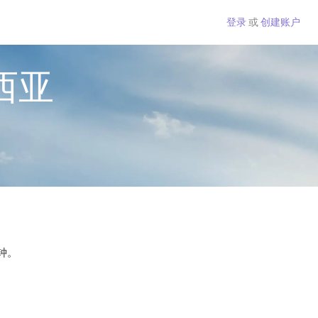
登录
或
创建账户
西亚
分钟。