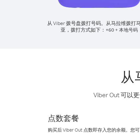
从 Viber 拨号盘拨打号码。
从马拉维拨打
亚，拨打方式如下：
+
+
60
本地号码
从
Viber Ou
点数套餐
购买后 Viber Out 点数即存入您的余额。