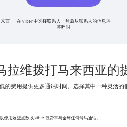
马来西
在 Viber 中选择联系人，然后从联系人的信息屏
幕呼叫
马拉维拨打马来西亚的
t 可以更低的费用提供更多通话时间。选择其中一种灵活
您可以使用这些点数以 Viber 低费率与全球任何号码通话。