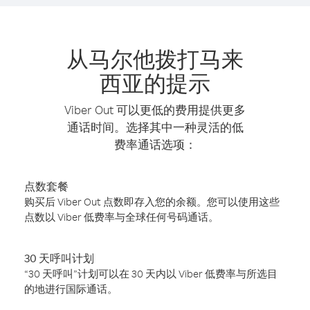
从马尔他拨打马来
西亚的提示
Viber Out 可以更低的费用提供更多
通话时间。选择其中一种灵活的低
费率通话选项：
点数套餐
购买后 Viber Out 点数即存入您的余额。您可以使用这些
点数以 Viber 低费率与全球任何号码通话。
30 天呼叫计划
“30 天呼叫”计划可以在 30 天内以 Viber 低费率与所选目
的地进行国际通话。