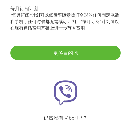
每月订阅计划
“每月订阅”计划可以低费率随意拨打全球的任何固定电话
和手机，任何时候都无需续订计划。“每月订阅”计划可以
在现有通话费用基础上进一步节省费用
更多目的地
仍然没有 Viber 吗？