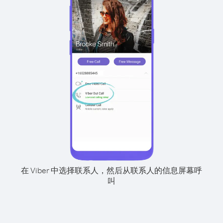
在 Viber 中选择联系人，然后从联系人的信息屏幕呼
叫