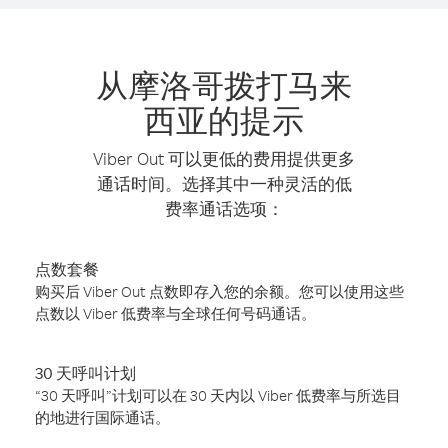
从摩洛哥拨打马来
西亚的提示
Viber Out 可以更低的费用提供更多
通话时间。选择其中一种灵活的低
费率通话选项：
点数套餐
购买后 Viber Out 点数即存入您的余额。您可以使用这些
点数以 Viber 低费率与全球任何号码通话。
30 天呼叫计划
“30 天呼叫”计划可以在 30 天内以 Viber 低费率与所选目
的地进行国际通话。