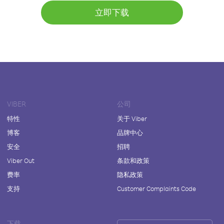
立即下载
VIBER
公司
特性
关于 Viber
博客
品牌中心
安全
招聘
Viber Out
条款和政策
费率
隐私政策
支持
Customer Complaints Code
下载