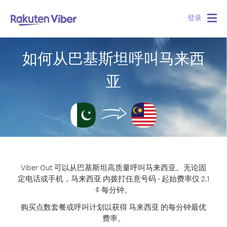
登录
Togg
navig
如何从巴基斯坦呼叫马来西
亚
Viber Out 可以从巴基斯坦高质量呼叫马来西亚。
无论固
定电话或手机，马来西亚 内拨打任意号码 - 起始费率仅 2.1
¢ 每分钟。
购买点数套餐或呼叫计划以获得 马来西亚 的每分钟最优
费率。