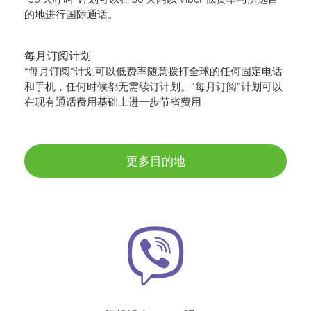
的地进行国际通话。
每月订阅计划
“每月订阅”计划可以低费率随意拨打全球的任何固定电话
和手机，任何时候都无需续订计划。“每月订阅”计划可以
在现有通话费用基础上进一步节省费用
更多目的地