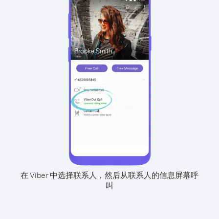
在 Viber 中选择联系人，然后从联系人的信息屏幕呼
叫