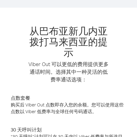
从巴布亚新几内亚
拨打马来西亚的提
示
Viber Out 可以更低的费用提供更多
通话时间。选择其中一种灵活的低
费率通话选项：
点数套餐
购买后 Viber Out 点数即存入您的余额。您可以使用这些
点数以 Viber 低费率与全球任何号码通话。
30 天呼叫计划
“30 天呼叫”计划可以在 30 天内以 Viber 低费率与所选目