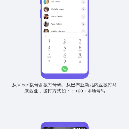
从 Viber 拨号盘拨打号码。
从巴布亚新几内亚拨打马
来西亚，拨打方式如下：
+
+
60
本地号码