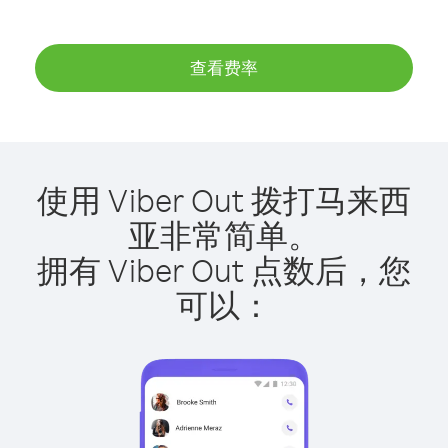
查看费率
使用 Viber Out 拨打马来西
亚非常简单。
拥有 Viber Out 点数后，您
可以：