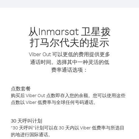
从Inmarsat 卫星拨
打马尔代夫的提示
Viber Out 可以更低的费用提供更多
通话时间。选择其中一种灵活的低
费率通话选项：
点数套餐
购买后 Viber Out 点数即存入您的余额。您可以使用这些
点数以 Viber 低费率与全球任何号码通话。
30 天呼叫计划
“30 天呼叫”计划可以在 30 天内以 Viber 低费率与所选目
的地进行国际通话。