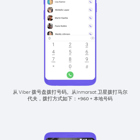
从 Viber 拨号盘拨打号码。
从Inmarsat 卫星拨打马尔
代夫，拨打方式如下：
+
+
960
本地号码