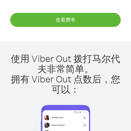
查看费率
使用 Viber Out 拨打马尔代
夫非常简单。
拥有 Viber Out 点数后，您
可以：